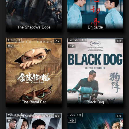
The Shadow's Edge
En garde
FRENCH
VF+VOSTFR
7.7
8.0
HD
HD
The Royal Cat
Black Dog
VOSTFR
VOSTFR
5.0
8.0
HD
HD