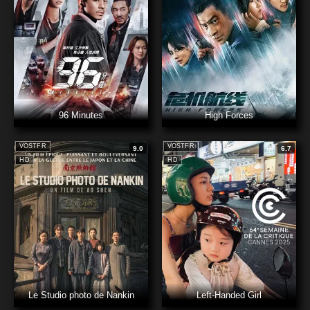
96 Minutes
High Forces
VOSTFR
VOSTFR
9.0
6.7
HD
HD
Le Studio photo de Nankin
Left-Handed Girl