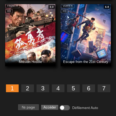
FRENCH
VOSTFR
3.3
6.8
HD
HD
Mission Hostile
Escape from the 21st Century
1
2
3
4
5
6
7
Numéro de page
Accéder
Défilement Auto