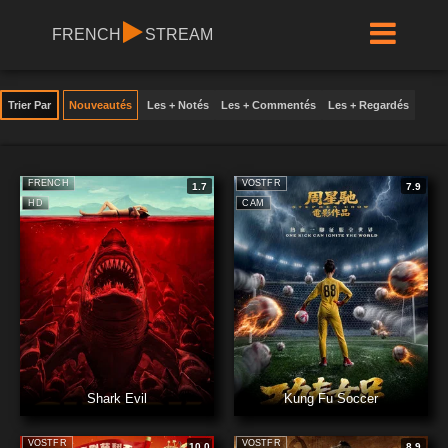
FRENCH
STREAM
Trier Par
Nouveautés
Les + Notés
Les + Commentés
Les + Regardés
FRENCH
VOSTFR
1.7
7.9
HD
CAM
Shark Evil
Kung Fu Soccer
VOSTFR
VOSTFR
10.0
8.9