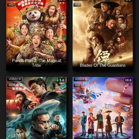
HD
HD
Panda Plan 2: The Magical
Tribe
Blades Of The Guardians
VOSTFR
VOSTFR
5.6
10.0
HD
HD