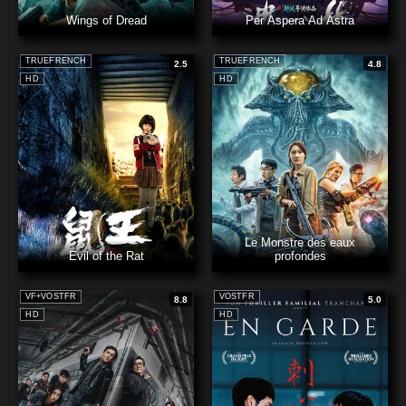
Wings of Dread
Per Aspera Ad Astra
TRUEFRENCH
TRUEFRENCH
2.5
4.8
HD
HD
Le Monstre des eaux
Evil of the Rat
profondes
VF+VOSTFR
VOSTFR
8.8
5.0
HD
HD