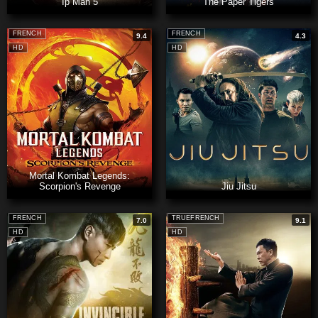
Ip Man 5
The Paper Tigers
FRENCH
FRENCH
9.4
4.3
HD
HD
Mortal Kombat Legends:
Scorpion's Revenge
Jiu Jitsu
FRENCH
TRUEFRENCH
7.0
9.1
HD
HD