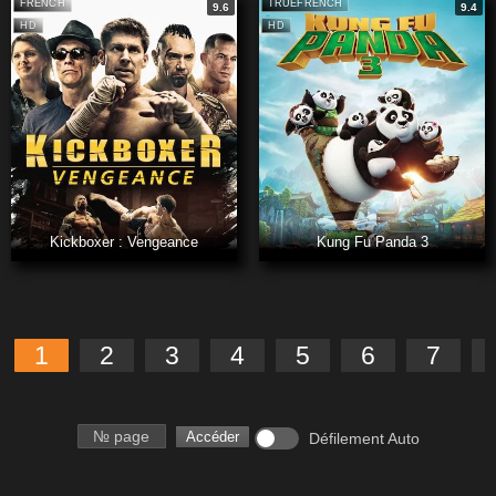
FRENCH
TRUEFRENCH
9.6
9.4
HD
HD
Kickboxer : Vengeance
Kung Fu Panda 3
1
2
3
4
5
6
7
Numéro de page
Accéder
Défilement Auto