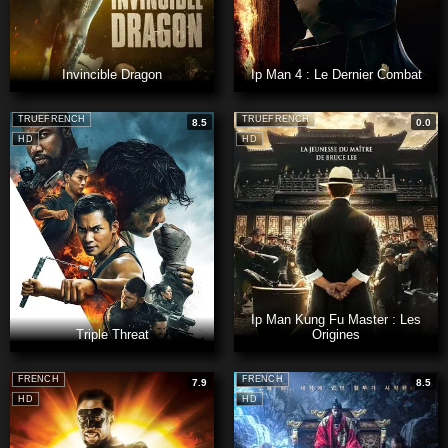
Invincible Dragon
Ip Man 4 : Le Dernier Combat
TRUEFRENCH
TRUEFRENCH
8.5
0.0
HD
HD
Ip Man Kung Fu Master : Les
Triple Threat
Origines
FRENCH
FRENCH
7.9
8.5
HD
HD