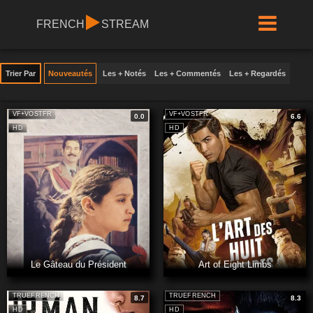
FRENCH
STREAM
Trier Par
Nouveautés
Les + Notés
Les + Commentés
Les + Regardés
VF+VOSTFR
VF+VOSTFR
0.0
6.6
HD
HD
Le Gâteau du Président
Art of Eight Limbs
TRUEFRENCH
TRUEFRENCH
8.7
8.3
HD
HD