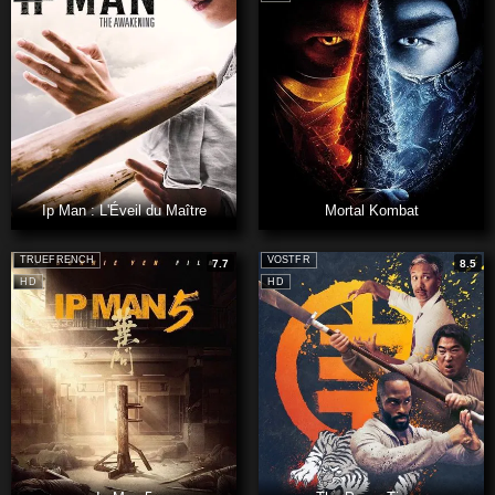
Ip Man : L'Éveil du Maître
Mortal Kombat
TRUEFRENCH
VOSTFR
7.7
8.5
HD
HD