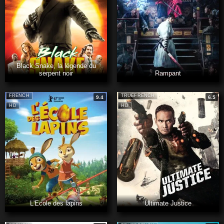
Black Snake, la légende du
serpent noir
Rampant
FRENCH
TRUEFRENCH
9.4
6.5
HD
HD
L'Ecole des lapins
Ultimate Justice