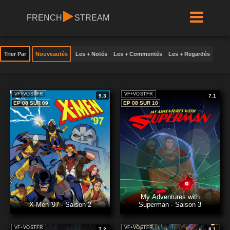
FRENCH
STREAM
Trier Par
Nouveautés
Les + Notés
Les + Commentés
Les + Regardés
VF+VOSTFR
VF+VOSTFR
9.3
7.1
EP 08 SUR 09
EP 08 SUR 10
My Adventures with
X-Men '97 - Saison 2
Superman - Saison 3
VF+VOSTFR
VF+VOSTFR
7.2
8.1