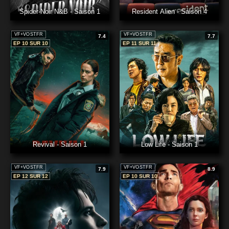
Spider-Noir N&B - Saison 1
Resident Alien - Saison 4
VF+VOSTFR
VF+VOSTFR
7.4
7.7
EP 10 SUR 10
EP 11 SUR 11
Revival - Saison 1
Low Life - Saison 1
VF+VOSTFR
VF+VOSTFR
7.9
8.9
EP 12 SUR 12
EP 10 SUR 10