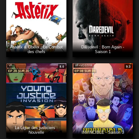
Astérix & Obélix : Le Combat
Daredevil : Born Again -
des chefs
Saison 1
VF
VF+VOSTFR
8.0
9.3
EP 20 SUR 20
EP 08 SUR 08
La Ligue des justiciers :
Nouvelle
INVINCIBLE - Saison 3