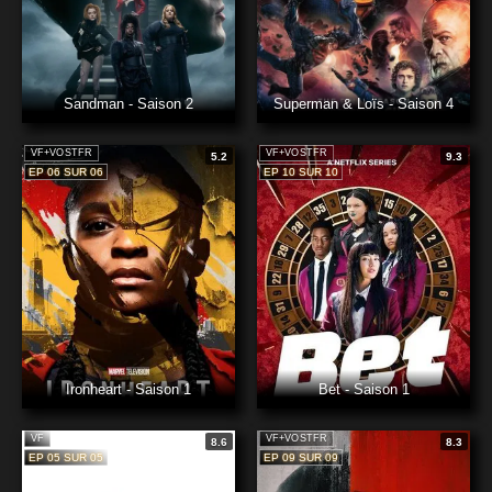
Sandman - Saison 2
Superman & Loïs - Saison 4
VF+VOSTFR
VF+VOSTFR
5.2
9.3
EP 06 SUR 06
EP 10 SUR 10
Ironheart - Saison 1
Bet - Saison 1
VF
VF+VOSTFR
8.6
8.3
EP 05 SUR 05
EP 09 SUR 09