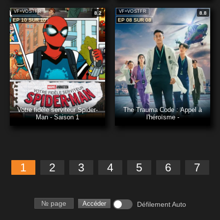
VF+VOSTFR
VF+VOSTFR
8.2
8.8
EP 10 SUR 10
EP 08 SUR 08
Votre fidèle serviteur Spider-
The Trauma Code : Appel à
Man - Saison 1
l'héroïsme -
1
2
3
4
5
6
7
Numéro de page
Accéder
Défilement Auto