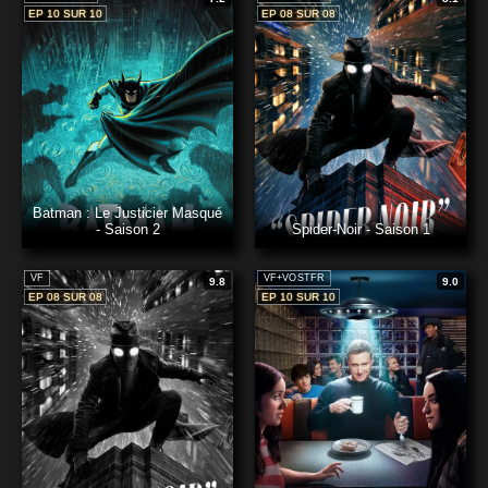
EP 10 SUR 10
EP 08 SUR 08
Batman : Le Justicier Masqué
- Saison 2
Spider-Noir - Saison 1
VF
VF+VOSTFR
9.8
9.0
EP 08 SUR 08
EP 10 SUR 10