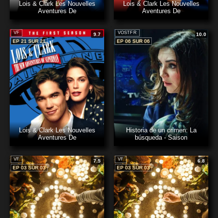
Lois & Clark Les Nouvelles
Lois & Clark Les Nouvelles
Aventures De
Aventures De
VF
VOSTFR
9.7
10.0
EP 21 SUR 21
EP 06 SUR 06
Lois & Clark Les Nouvelles
Historia de un crimen: La
Aventures De
búsqueda - Saison
VF
VF
7.5
6.8
EP 03 SUR 03
EP 03 SUR 03