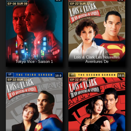
EP 08 SUR 08
EP 22 SUR 22
Lois & Clark Les Nouvelles
Tokyo Vice - Saison 1
Aventures De
VF
VF
10.0
10.0
EP 22 SUR 22
EP 22 SUR 22