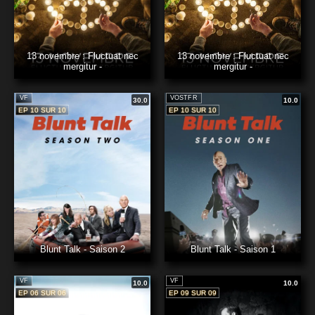
13 novembre : Fluctuat nec
13 novembre : Fluctuat nec
mergitur -
mergitur -
VF
VOSTFR
30.0
10.0
EP 10 SUR 10
EP 10 SUR 10
Blunt Talk - Saison 2
Blunt Talk - Saison 1
VF
VF
10.0
10.0
EP 06 SUR 06
EP 09 SUR 09