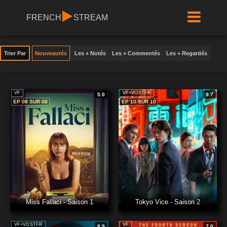
FRENCH
STREAM
Trier Par
Nouveautés
Les + Notés
Les + Commentés
Les + Regardés
VF
VF+VOSTFR
5.0
9.7
EP 08 SUR 08
EP 10 SUR 10
Miss Fallaci - Saison 1
Tokyo Vice - Saison 2
VF+VOSTFR
VF
8.9
7.0