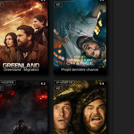
D
HD
Greenland : Migration
Projet dernière chance
F+VOSTFR
VF+VOSTFR
8.2
5.8
D
HD