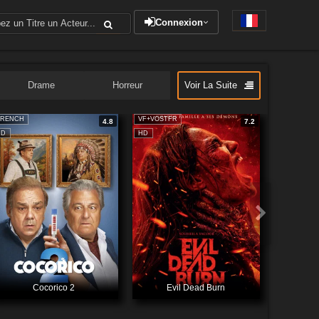
Connexion
Drame
Horreur
Voir La Suite
FRENCH
VF+VOSTFR
4.8
7.2
HD
HD
Cocorico 2
Evil Dead Burn