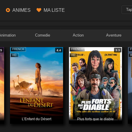
ANIMES
MA LISTE
Animation
Comedie
Action
Aventure
FRENCH
FRENCH
.5
4.4
3.3
HD
HD
L’Enfant du Désert
Plus forts que le diable