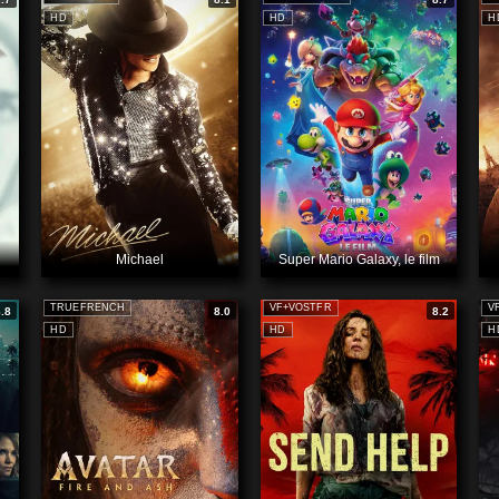
HD
HD
H
Michael
Super Mario Galaxy, le film
TRUEFRENCH
VF+VOSTFR
V
8.8
8.0
8.2
HD
HD
H