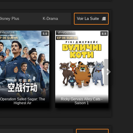
Disney Plus
K-Drama
Voir La Suite
F+VOSTFR
VF+VOSTFR
5.0
8.8
P 06 SUR 06
EP 06 SUR 06
Operation Safed Sagar: The
Ricky Gervais Alley Cats -
Highest Air
Saison 1