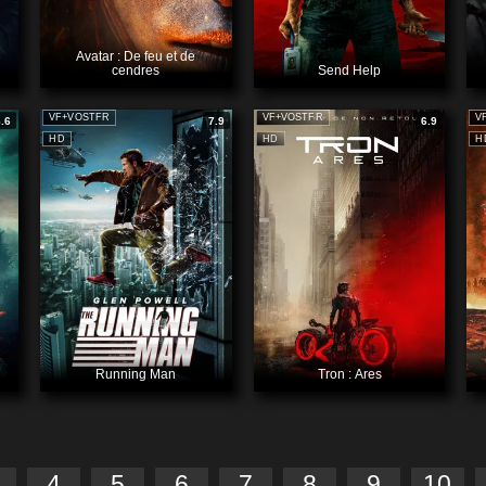
Avatar : De feu et de
cendres
Send Help
VF+VOSTFR
VF+VOSTFR
V
8.6
7.9
6.9
HD
HD
H
Running Man
Tron : Ares
4
5
6
7
8
9
10