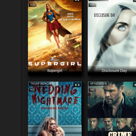
HD
HD
Supergirl
Disclosure Day
TRUEFRENCH
VF+VOSTFR
8.3
HD
HD