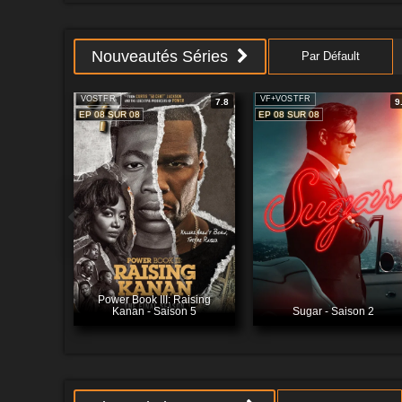
Nouveautés Séries
Par Défault
VOSTFR
VF+VOSTFR
7.8
9
EP 08 SUR 08
EP 08 SUR 08
Power Book III: Raising
Kanan - Saison 5
Sugar - Saison 2