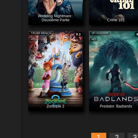
Wedding Nightmare :
Deuxième Partie
Crime 101
TRUEFRENCH
VF+VOSTFR
9.3
HD
HD
Zootopie 2
Predator: Badlands
1
2
3