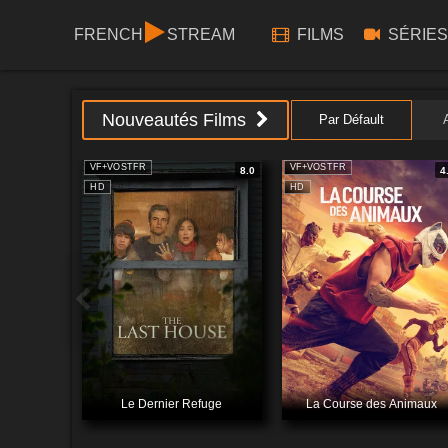
FRENCH
STREAM
FILMS
SÉRIES
Nouveautés Films
Par Défault
VF+VOSTFR
VF+VOSTFR
8.0
4
HD
HD
Le Dernier Refuge
La Course des Animaux