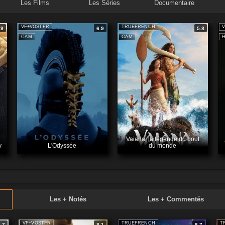
Les Films
Les Séries
Documentaire
VF+VOSTFR
TRUEFRENCH
.9
6.9
5.8
ies
Documentaires
Sp
CAM
CAM
Vaiana, la légende du bout
y
L'Odyssée
du monde
Les + Notés
Les + Commentés
VF+VOSTFR
TRUEFRENCH
T
7.7
8.1
8.7