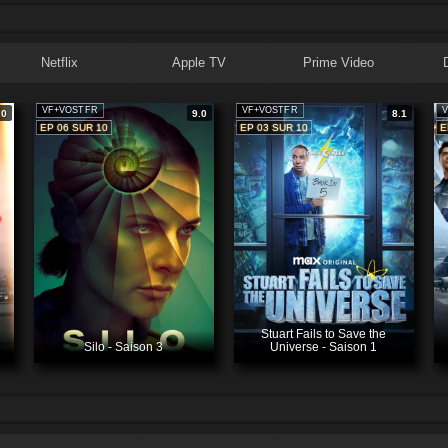
Netflix
Apple TV
Prime Video
VF+VOSTFR
VF+VOSTFR
V
.0
9.0
8.1
EP 06 SUR 10
EP 03 SUR 10
E
Stuart Fails to Save the
Silo - Saison 3
Universe - Saison 1