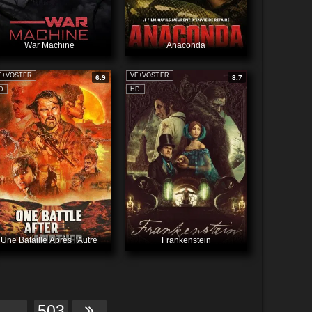
War Machine
Anaconda
F+VOSTFR
VF+VOSTFR
6.9
8.7
D
HD
Une Bataille Après l'Autre
Frankenstein
...
503