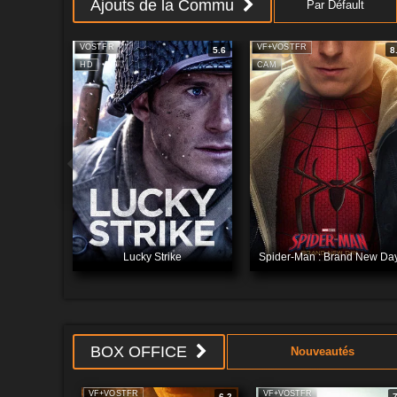
Ajouts de la Commu
Par Défault
VOSTFR
VF+VOSTFR
5.6
8
Films
Sér
HD
CAM
Lucky Strike
Spider-Man : Brand New Da
BOX OFFICE
Nouveautés
VF+VOSTFR
VF+VOSTFR
6.2