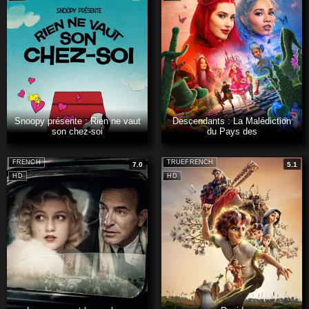
Snoopy présente : Rien ne vaut
Descendants : La Malédiction
son chez-soi
du Pays des
FRENCH
TRUEFRENCH
7.0
5.1
HD
HD