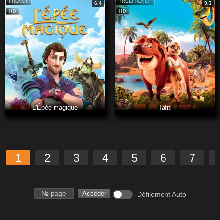
FRENCH
TRUEFRENCH
6.4
9.3
HD
HD
L'Épée magique
Tafiti
1
2
3
4
5
6
7
Numéro de page
Accéder
Défilement Auto