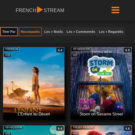
FRENCH
STREAM
Trier Par
Nouveautés
Les + Notés
Les + Commentés
Les + Regardés
FRENCH
VF+VOSTFR
4.4
6.9
HD
HD
L’Enfant du Désert
Storm on Sesame Street
VF+VOSTFR
TRUEFRENCH
8.6
4.6
HD
HD