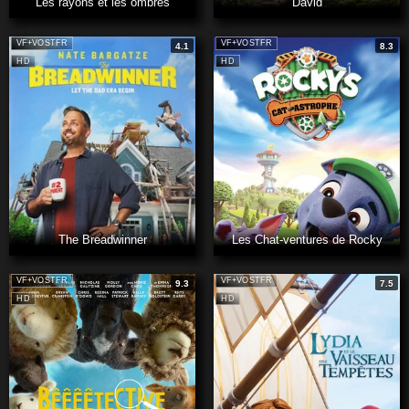
Les rayons et les ombres
David
VF+VOSTFR
VF+VOSTFR
4.1
8.3
HD
HD
The Breadwinner
Les Chat-ventures de Rocky
VF+VOSTFR
VF+VOSTFR
9.3
7.5
HD
HD