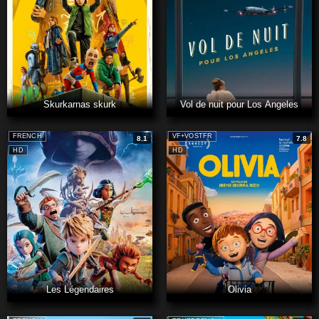
Skurkarnas skurk
Vol de nuit pour Los Angeles
FRENCH
VF+VOSTFR
8.1
7.8
HD
HD
Les Légendaires
Olivia