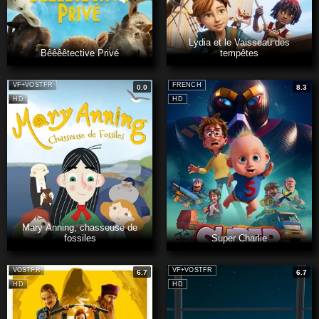
Lydia et le Vaisseau des
Bêêêêtective Privé
tempêtes
VF+VOSTFR
FRENCH
0.0
8.3
HD
HD
Mary Anning, chasseuse de
fossiles
Super Charlie
VOSTFR
VF+VOSTFR
6.7
6.7
HD
HD