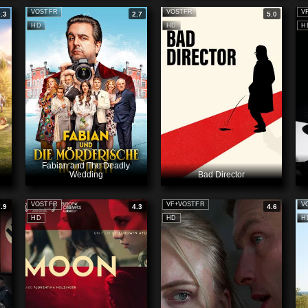
VOSTFR
VOSTFR
V
9.3
2.7
5.0
HD
HD
H
Fabian and The Deadly
Wedding
Bad Director
VOSTFR
VF+VOSTFR
V
7.9
4.3
4.6
HD
HD
H