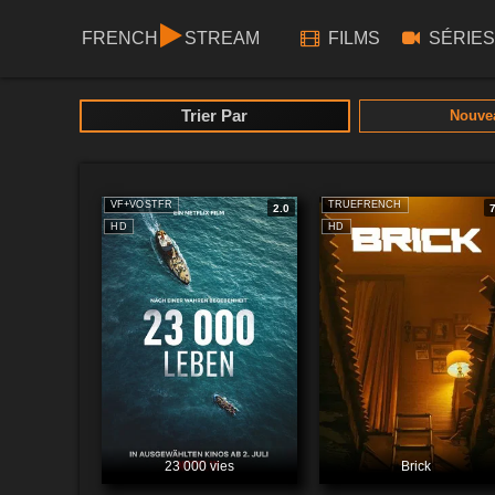
FRENCH
STREAM
FILMS
SÉRIES
Trier Par
Nouve
VF+VOSTFR
TRUEFRENCH
2.0
HD
HD
23 000 vies
Brick