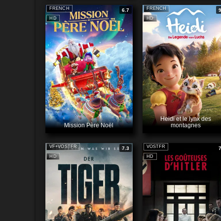
FRENCH
FRENCH
6.7
HD
HD
Heidi et le lynx des
Mission Père Noël
montagnes
VF+VOSTFR
VOSTFR
7.3
HD
HD