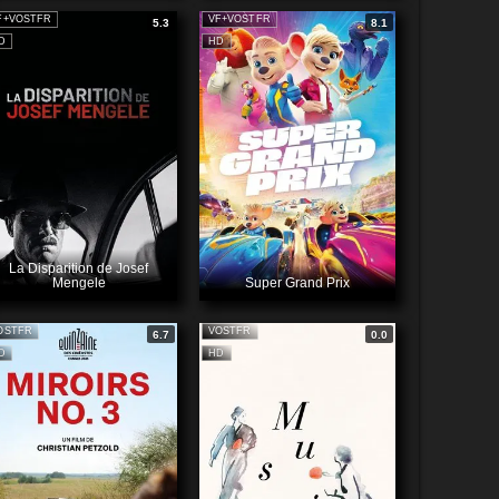
F+VOSTFR
VF+VOSTFR
5.3
8.1
D
HD
La Disparition de Josef
Mengele
Super Grand Prix
OSTFR
VOSTFR
6.7
0.0
D
HD