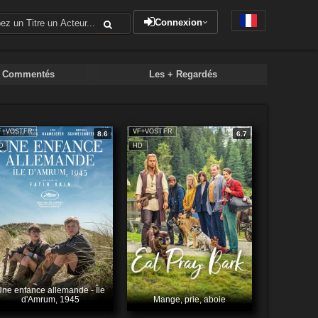
Connexion
+ Commentés
Les + Regardés
F+VOSTFR
VF+VOSTFR
8.6
6.7
D
HD
ne enfance allemande - Île
d'Amrum, 1945
Mange, prie, aboie