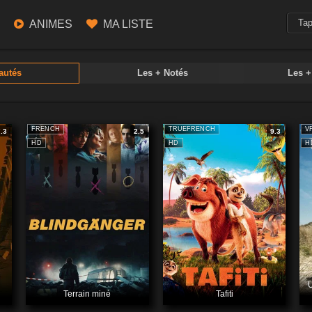
ANIMES
MA LISTE
autés
Les + Notés
Les 
FRENCH
TRUEFRENCH
V
7.3
2.5
9.3
HD
HD
H
U
Terrain miné
Tafiti