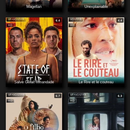
Magellan
Unexplainable
VF+VOSTFR
VOSTFR
6.4
4.4
HD
HD
Salve Geral: Irmandade
Le Rire et le couteau
VF+VOSTFR
VF+VOSTFR
6.7
6.3
HD
HD