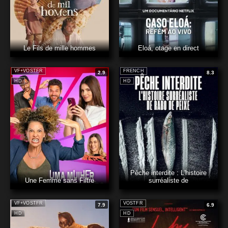
Le Fils de mille hommes
Eloá, otage en direct
VF+VOSTFR
FRENCH
2.9
8.3
HD
HD
Pêche interdite : L'histoire
Une Femme sans Filtre
surréaliste de
VF+VOSTFR
VOSTFR
7.9
6.9
HD
HD