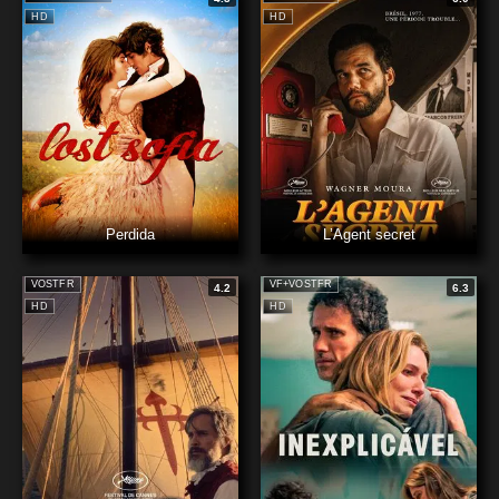
HD
HD
Perdida
L’Agent secret
VOSTFR
VF+VOSTFR
4.2
6.3
HD
HD