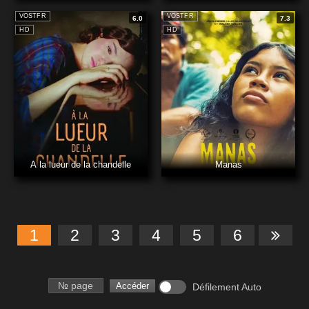
VOSTFR
VOSTFR
6.0
7.3
HD
HD
A la lueur de la chandelle
Manas
1
2
3
4
5
6
Numéro de page
Accéder
Défilement Auto