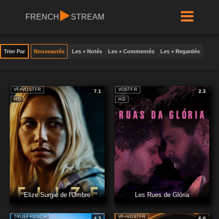
FRENCH
STREAM
Trier Par
Nouveautés
Les + Notés
Les + Commentés
Les + Regardés
VF+VOSTFR
VOSTFR
7.1
2.3
HD
HD
Elize Surgie de l'Ombre
Les Rues de Glória
TRUEFRENCH
VF+VOSTFR
4.3
6.0