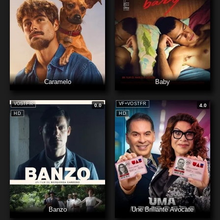
Caramelo
Baby
VOSTFR
VF+VOSTFR
0.0
4.0
HD
HD
Banzo
Une Brillante Avocate