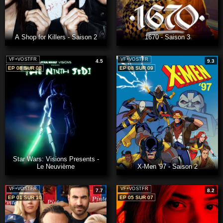
A Shop for Killers - Saison 2
1670 - Saison 3
VF+VOSTFR
VF+VOSTFR
4.5
9.3
EP 08 SUR 08
EP 08 SUR 09
Star Wars: Visions Presents -
Le Neuvième
X-Men '97 - Saison 2
VF+VOSTFR
VF+VOSTFR
7.7
8.2
EP 01 SUR 10
EP 05 SUR 07