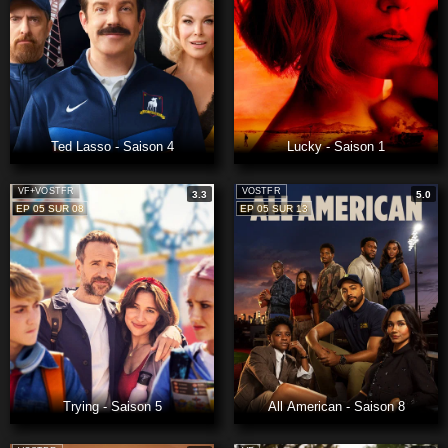
Ted Lasso - Saison 4
Lucky - Saison 1
VF+VOSTFR
VOSTFR
3.3
5.0
EP 05 SUR 08
EP 05 SUR 13
Trying - Saison 5
All American - Saison 8