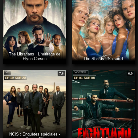
The Librarians : L’héritage de
Flynn Carson
The Shards - Saison 1
VF
VOSTFR
7.6
6.0
EP 19 SUR 20
EP 01 SUR 08
NCIS : Enquêtes spéciales -