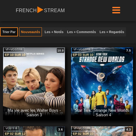
FRENCH
STREAM
Trier Par
Nouveautés
Les + Notés
Les + Commentés
Les + Regardés
VF+VOSTFR
VF+VOSTFR
10.0
7.5
EP 10 SUR 10
EP 03 SUR 10
Ma vie avec les Walter Boys -
Star Trek: Strange New Worlds
Saison 3
- Saison 4
VOSTFR
VF+VOSTFR
3.6
4.3
EP 02 SUR 12
EP 02 SUR 10