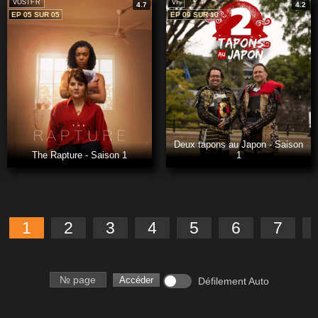
VOSTFR
VF
4.7
4.2
EP 05 SUR 05
EP 09 SUR 10
Deux tapons au Japon - Saison
The Rapture - Saison 1
1
1
2
3
4
5
6
7
Numéro de page
Accéder
Défilement Auto