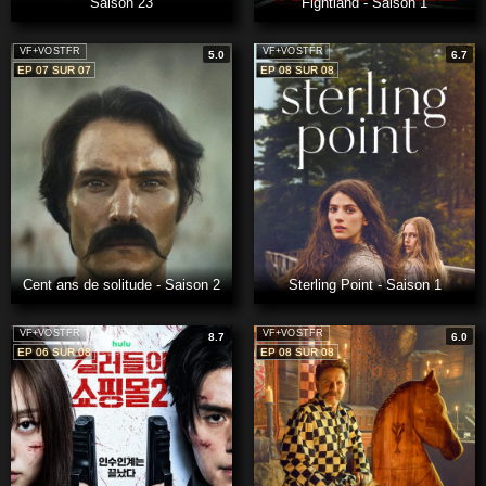
Saison 23
Fightland - Saison 1
VF+VOSTFR
VF+VOSTFR
5.0
6.7
EP 07 SUR 07
EP 08 SUR 08
Cent ans de solitude - Saison 2
Sterling Point - Saison 1
VF+VOSTFR
VF+VOSTFR
8.7
6.0
EP 06 SUR 08
EP 08 SUR 08