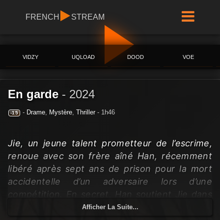
FRENCH
STREAM
VIDZY
UQLOAD
DOOD
VOE
En garde
-
2024
-
Drame
,
Mystère
,
Thriller
- 1h46
-15
Jie, un jeune talent prometteur de l’escrime,
renoue avec son frère aîné Han, récemment
libéré après sept ans de prison pour la mort
accidentelle d’un adversaire lors d’une
compétition. En secret, Han soutient Jie dans
son entraînement, l’aidant à viser une
Afficher La Suite...
qualification aux championnats nationaux. Mais