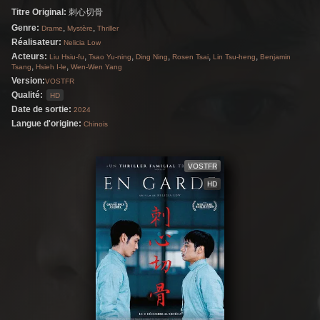
Titre Original:
刺心切骨
une dispute éclate, et Jie commence à douter
Genre:
,
,
Drame
Mystère
Thriller
de l’innocence de son frère.
Réalisateur:
Nelicia Low
Acteurs:
,
,
,
,
,
Liu Hsiu-fu
Tsao Yu-ning
Ding Ning
Rosen Tsai
Lin Tsu-heng
Benjamin
,
,
Tsang
Hsieh I-le
Wen-Wen Yang
Version:
VOSTFR
Qualité:
HD
Date de sortie:
2024
Langue d'origine:
Chinois
VOSTFR
HD