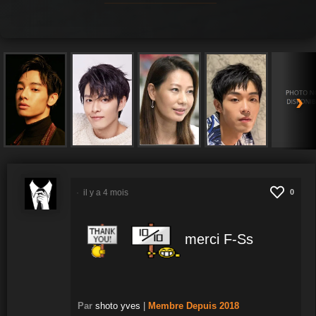
›
il y a 4 mois
0
merci F-Ss
Par
shoto yves
|
Membre
Depuis 2018