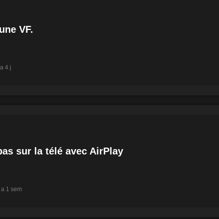
 une VF.
 a 4 j
as sur la télé avec AirPlay
y a 1 sem