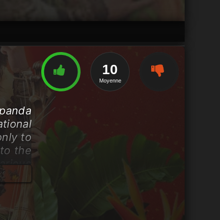
10
Moyenne
 panda
tional
only to
to the
arious