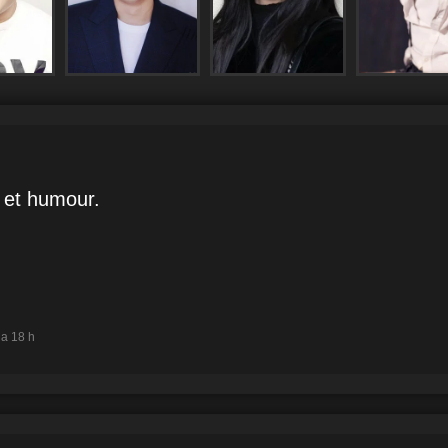
n et humour.
y a 18 h