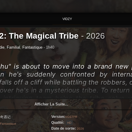
VIDZY
2: The Magical Tribe
-
2026
ie
,
Familial
,
Fantastique
- 1h40
hu" is about to move into a brand new
n he's suddenly confronted by interna
lls off a cliff while battling the robbers, 
ver he's in a mysterious tribe. To return 
s intriguing team helps the tribe solve v
Afficher La Suite...
Version:
奇遇记
VOSTFR
Qualité:
HD
Fantastique
Date de sortie:
2026