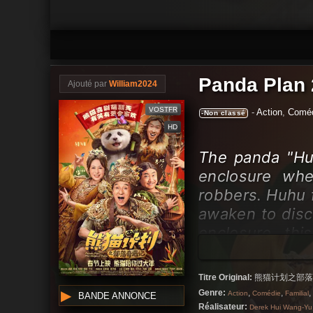
Panda Plan 
Ajouté par
William2024
VOSTFR
-
Action
,
Coméd
-Non classé
HD
The panda "Hu
enclosure whe
robbers. Huhu fa
awaken to disco
enclosure, thi
problems...
Titre Original:
熊猫计划之部落
Genre:
,
,
,
Action
Comédie
Familial
BANDE ANNONCE
Réalisateur:
Derek Hui Wang-Yu