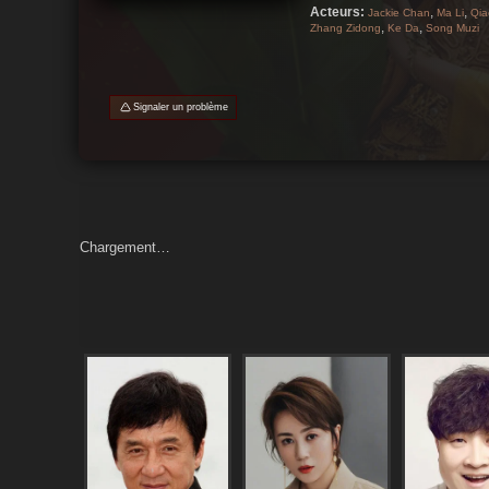
Acteurs:
,
,
Jackie Chan
Ma Li
Qia
,
,
Zhang Zidong
Ke Da
Song Muzi
Signaler un problème
Chargement…