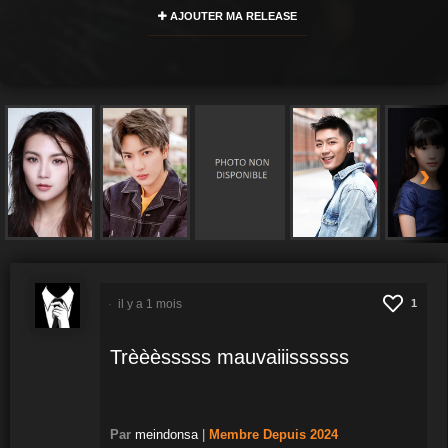
AJOUTER MA RELEASE
›
il y a 1 mois
1
Trèèèsssss mauvaiiissssss
Par
meindonsa
|
Membre
Depuis 2024