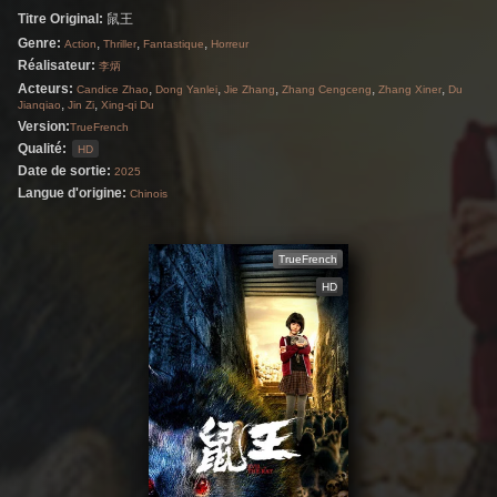
Titre Original:
鼠王
Genre:
,
,
,
Action
Thriller
Fantastique
Horreur
Réalisateur:
李炳
Acteurs:
,
,
,
,
,
Candice Zhao
Dong Yanlei
Jie Zhang
Zhang Cengceng
Zhang Xiner
Du
,
,
Jianqiao
Jin Zi
Xing-qi Du
Version:
TrueFrench
Qualité:
HD
Date de sortie:
2025
Langue d'origine:
Chinois
TrueFrench
HD