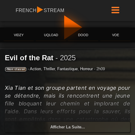
FRENCH
STREAM
VIDZY
UQLOAD
DOOD
VOE
Evil of the Rat
-
2025
-
Action
,
Thriller
,
Fantastique
,
Horreur
- 2h09
-Non classé
Xia Tian et son groupe partent en voyage pour
se détendre, mais ils rencontrent une jeune
fille bloquant leur chemin et implorant de
l'aide. Dans leurs efforts pour la sauver, ils
sont empêtrés dans une catastrophe où des
rats mutants commencent à attaquer des
Afficher La Suite...
humains.