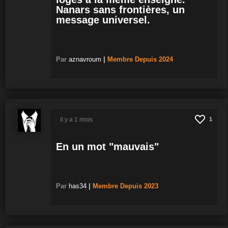
Nanars sans frontières, un
message universel.
Par
aznavroum
|
Membre
Depuis 2024
il y a 1 mois
1
En un mot "mauvais"
Par
has34
|
Membre
Depuis 2023