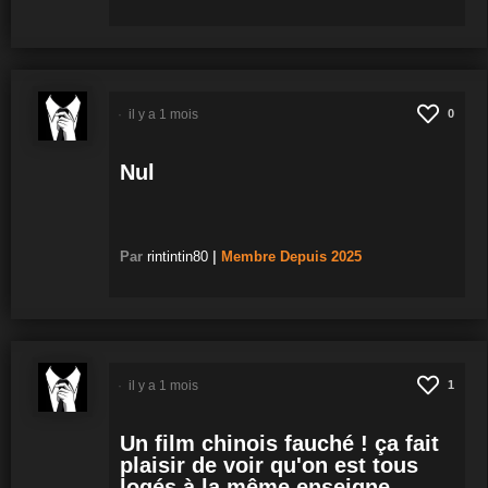
il y a 1 mois
0
Nul
Par
rintintin80
|
Membre
Depuis 2025
il y a 1 mois
1
Un film chinois fauché ! ça fait
plaisir de voir qu'on est tous
logés à la même enseigne.