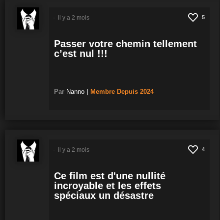
il y a 2 mois
5
Passer votre chemin tellement
c’est nul !!!
Par
Nanno
|
Membre
Depuis 2024
il y a 2 mois
4
Ce film est d'une nullité
incroyable et les effets
spéciaux un désastre