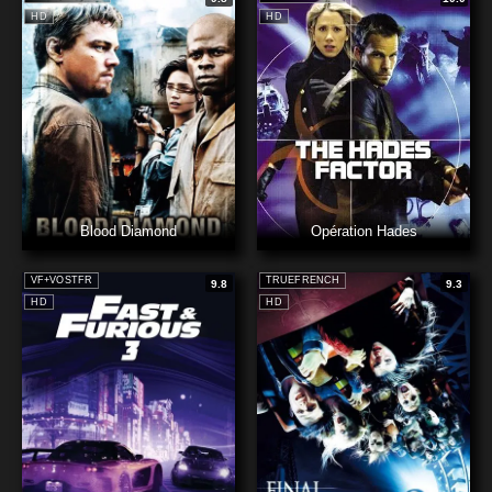
HD
HD
Blood Diamond
Opération Hades
VF+VOSTFR
TRUEFRENCH
9.8
9.3
HD
HD