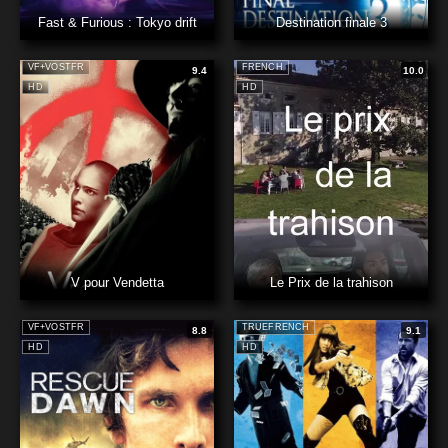
Fast & Furious : Tokyo drift
Destination finale 3
VF+VOSTFR
FRENCH
9.4
10.0
HD
HD
V pour Vendetta
Le Prix de la trahison
VF+VOSTFR
TRUEFRENCH
8.8
9.1
HD
HD