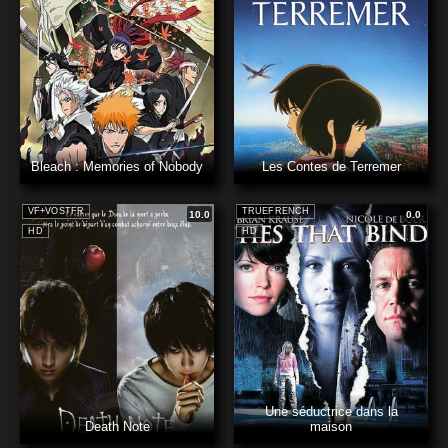
Bleach : Memories of Nobody
Les Contes de Terremer
VF+VOSTFR
TRUEFRENCH
10.0
0.0
HD
HD
Une séductrice dans la
Death Note
maison