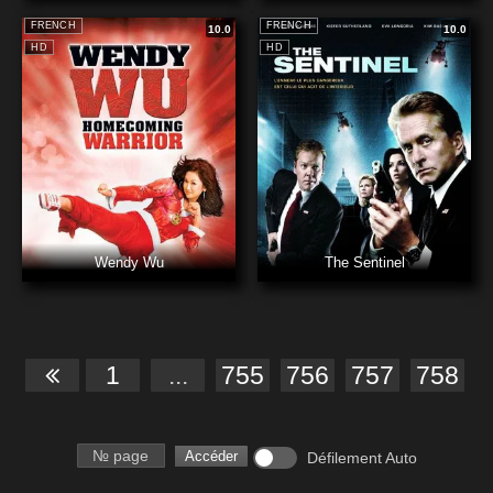
FRENCH
FRENCH
10.0
10.0
HD
HD
Wendy Wu
The Sentinel
1
...
755
756
757
758
Numéro de page
Accéder
Défilement Auto