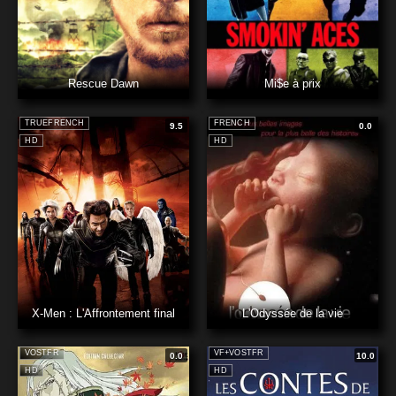
Rescue Dawn
Mi$e à prix
TRUEFRENCH
FRENCH
9.5
0.0
HD
HD
X-Men : L'Affrontement final
L'Odyssée de la vie
VOSTFR
VF+VOSTFR
0.0
10.0
HD
HD