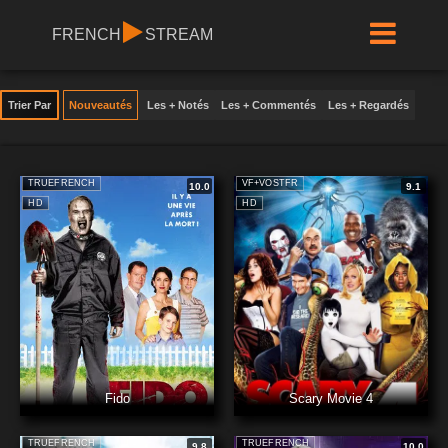
FRENCH
STREAM
Trier Par
Nouveautés
Les + Notés
Les + Commentés
Les + Regardés
TRUEFRENCH
VF+VOSTFR
10.0
9.1
HD
HD
Fido
Scary Movie 4
TRUEFRENCH
TRUEFRENCH
9.8
10.0