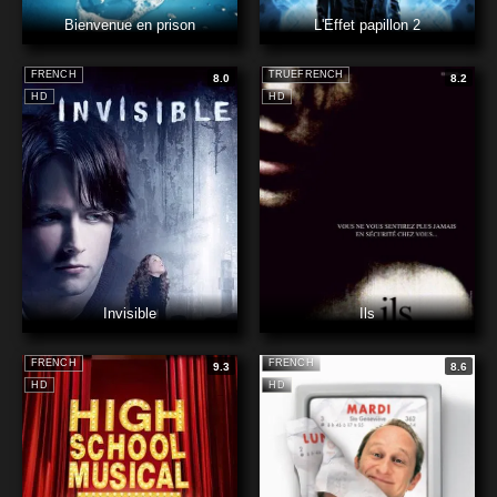
Bienvenue en prison
L'Effet papillon 2
FRENCH
TRUEFRENCH
8.0
8.2
HD
HD
Invisible
Ils
FRENCH
FRENCH
9.3
8.6
HD
HD