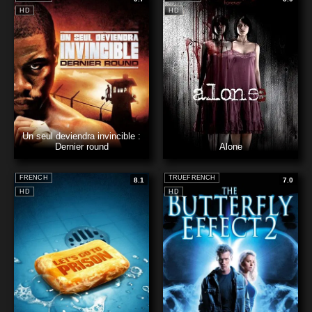
HD
HD
Un seul deviendra invincible :
Dernier round
Alone
FRENCH
TRUEFRENCH
8.1
7.0
HD
HD