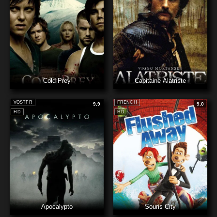
Cold Prey
Capitaine Alatriste
VOSTFR
FRENCH
9.9
9.0
HD
HD
Apocalypto
Souris City