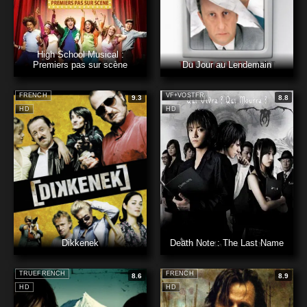
High School Musical :
Premiers pas sur scène
Du Jour au Lendemain
FRENCH
VF+VOSTFR
9.3
8.8
HD
HD
Dikkenek
Death Note : The Last Name
TRUEFRENCH
FRENCH
8.6
8.9
HD
HD