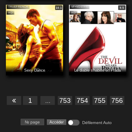
TRUEFRENCH
VF+VOSTFR
10.1
9.5
HD
HD
Sexy Dance
Le diable s'habille en Prada
1
...
753
754
755
756
Numéro de page
Accéder
Défilement Auto