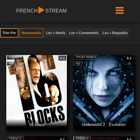
FRENCH
STREAM
Trier Par
Nouveautés
Les + Notés
Les + Commentés
Les + Regardés
FRENCH
TRUEFRENCH
9.3
9.2
HD
HD
16 blocs
Underworld 2 : Évolution
FRENCH
FRENCH
9.7
5.0