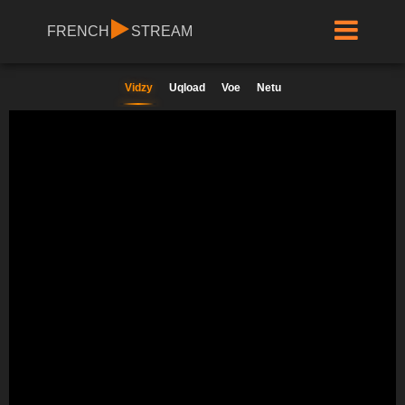
FRENCH
STREAM
Vidzy
Uqload
Voe
Netu