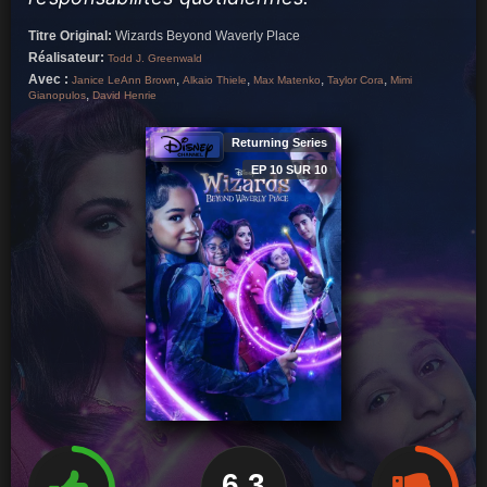
Titre Original:
Wizards Beyond Waverly Place
Réalisateur:
Todd J. Greenwald
Avec :
,
,
,
,
Janice LeAnn Brown
Alkaio Thiele
Max Matenko
Taylor Cora
Mimi
,
Gianopulos
David Henrie
Returning Series
EP 10 SUR 10
6.3