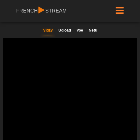
FRENCH
STREAM
Vidzy
Uqload
Voe
Netu