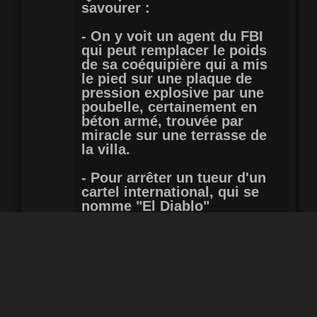
savourer :
- On y voit un agent du FBI
qui peut remplacer le poids
de sa coéquipière qui a mis
le pied sur une plaque de
pression explosive par une
poubelle, certainement en
béton armé, trouvée par
miracle sur une terrasse de
la villa.
- Pour arrêter un tueur d'un
cartel international, qui se
nomme "El Diablo"
évidemment comme tout les
tueurs de cartel depuis 30
ans, inutile d’enquêter, le
suspect a laissé un gobelet
de café dans sa planque, qui
ne se vend que dans un seul
coffee shop dans tout New