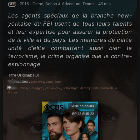
-
2018 -
Crime, Action & Adventure, Drame
-
43 min
-16
Les agents spéciaux de la branche new-
yorkaise du FBI usent de tous leurs talents
et leur expertise pour assurer la protection
de la ville et du pays. Les membres de cette
unité d'élite combattent aussi bien le
terrorisme, le crime organisé que le contre-
espionnage.
Titre Original:
FBI
Réalisateur:
,
Dick Wolf
Craig Turk
Avec :
,
,
,
,
Missy Peregrym
Zeeko Zaki
John Boyd
Jeremy Sisto
Alana de la
Garza
Série en cours
EP 22 SUR 22