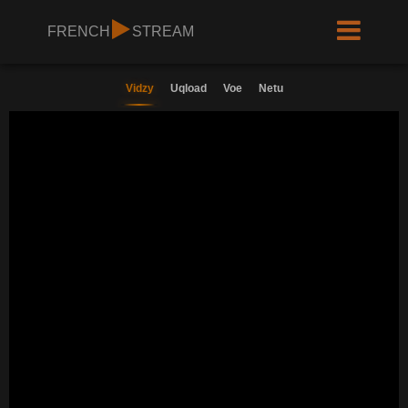
FRENCH
STREAM
Vidzy
Uqload
Voe
Netu