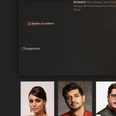
Acteurs:
,
Rani Mukerji
Tahir Raj 
intrépide et un 
,
,
Taneja
Mona Ambegaonkar
Priya
Uppal
Signaler un problème
Chargement…