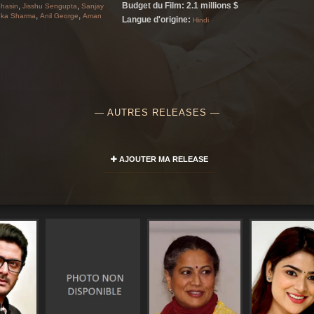
,
,
Budget du Film: 2.1 millions $
Bhasin
Jisshu Sengupta
Sanjay
jeune et impitoyable roi de la mafia.
,
,
nka Sharma
Anil George
Aman
Langue d'origine:
Hindi
— AUTRES RELEASES —
AJOUTER MA RELEASE