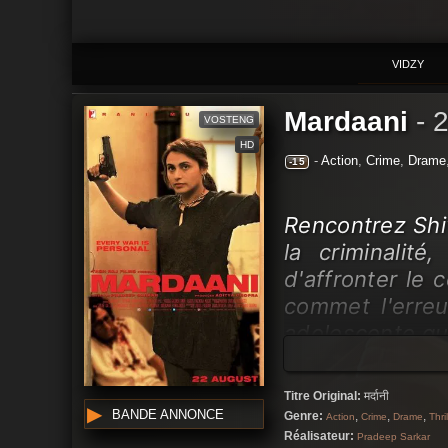
VIDZY
Mardaani
-
VOSTENG
HD
-
Action
,
Crime
,
Drame
-15
Rencontrez Shiv
la criminalité
d'affronter le 
commet l'erre
adolescente qui
très personnel
fille, Shivani
Titre Original:
मर्दानी
cruels et de l'e
BANDE ANNONCE
Genre:
,
,
,
Action
Crime
Drame
Thril
à jamais. Ce qui
Réalisateur:
Pradeep Sarkar