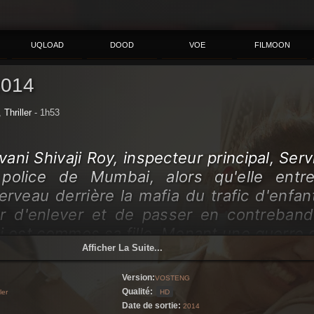
UQLOAD
DOOD
VOE
FILMOON
2014
,
Thriller
- 1h53
ani Shivaji Roy, inspecteur principal, Ser
, police de Mumbai, alors qu'elle entr
cerveau derrière la mafia du trafic d'enfan
ur d'enlever et de passer en contreban
 est commes sa fille. Menant une guerre q
Afficher La Suite...
le et dans une chasse obsessionnelle p
 tombe dans le monde de la débauche, des 
Version:
VOSTENG
xploitation et sur une affaire qui changera
Qualité:
ler
HD
 suit est un jeu de chat et de souris entre 
Date de sortie:
2014