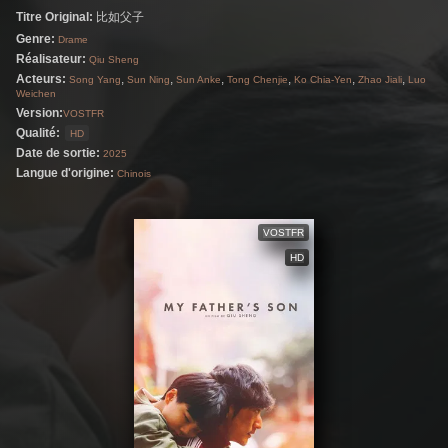
Titre Original:
比如父子
adversaire virtuel reprenant les traits de son
Genre:
Drame
père, qui bientôt lui échappe…
Réalisateur:
Qiu Sheng
Acteurs:
,
,
,
,
,
,
Song Yang
Sun Ning
Sun Anke
Tong Chenjie
Ko Chia-Yen
Zhao Jiali
Luo
Weichen
Version:
VOSTFR
Qualité:
HD
Date de sortie:
2025
Langue d'origine:
Chinois
VOSTFR
HD