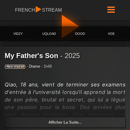
FRENCH
STREAM
VIDZY
UQLOAD
DOOD
VOE
My Father's Son
-
2025
-
Drame
- 1h49
-Non classé
Qiao, 18 ans, vient de terminer ses examens
d'entrée à l'université lorsqu'il apprend la mort
de son père, brutal et secret, qui lui a légué
une passion pour la boxe. Des années plus
tard, devenu ingénieur, Qiao développe un
logiciel d'entraînement de boxe utilisant
Afficher La Suite...
l’intelligence artificielle. Il modélise un