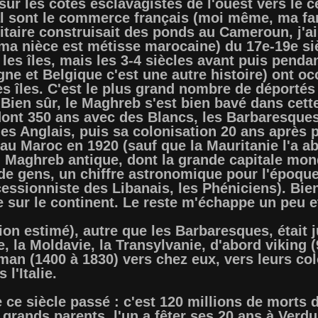
0 sur les côtes esclavagistes de l'ouest vers le
 sont le commerce français (moi même, ma fami
itaire construisait des ponds au Cameroun, j'
a nièce est métisse marocaine) du 17e-19e sièc
les îles, mais les 3-4 siècles avant puis penda
ne et Belgique c'est une autre histoire) ont oc
es îles. C'est le plus grand nombre de déportés d
 Bien sûr, le Maghreb s'est bien bavé dans cette
ont 350 ans avec des Blancs, les Barbaresques, 
s Anglais, puis sa colonisation 20 ans après p
au Maroc en 1920 (sauf que la Mauritanie l'a abo
 Maghreb antique, dont la grande capitale mondi
 de gens, un chiffre astronomique pour l'époque
écessionniste des Libanais, les Phéniciens). Bien
te sur le continent. Le reste m'échappe un peu e
ion estimé), autre que les Barbaresques, était 
ne, la Moldavie, la Transylvanie, d'abord viking 
man (1400 à 1830) vers chez eux, vers leurs c
 l'Italie.
e ce siècle passé : c'est 120 millions de morts 
grands parents, l'un a fêter ses 20 ans à Verdun