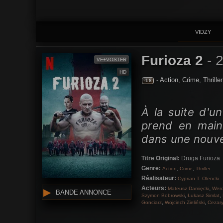
VIDZY
Furioza 2
-
VF+VOSTFR
HD
-
Action
,
Crime
,
Thriller
-18
À la suite d'u
prend en main
dans une nouvel
Titre Original:
Druga Furioza
Genre:
,
,
Action
Crime
Thriller
Réalisateur:
Cyprian T. Olencki
Acteurs:
,
Mateusz Damięcki
Wero
BANDE ANNONCE
,
,
Szymon Bobrowski
Łukasz Simlat
,
,
Gonciarz
Wojciech Zieliński
Cezary