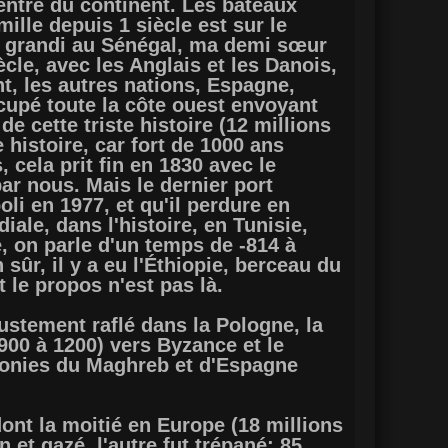
 centre du continent. Les bateaux
lle depuis 1 siècle est sur le
ai grandi au Sénégal, ma demi sœur
le, avec les Anglais et les Danois,
nt, les autres nations, Espagne,
cupé toute la côte ouest envoyant
e cette triste histoire (12 millions
 histoire, car fort de 1000 ans
cela prit fin en 1830 avec le
ar nous. Mais le dernier port
li en 1977, et qu'il perdure en
ale, dans l'histoire, en Tunisie,
, on parle d'un temps de -814 à
 sûr, il y a eu l'Éthiopie, berceau du
t le propos n'est pas là.
justement raflé dans la Pologne, la
(900 à 1200) vers Byzance et le
olonies du Maghreb et d'Espagne
dont la moitié en Europe (18 millions
 et gazé, l'autre fut trépané; 85