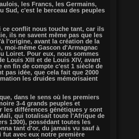
aulois, les Francs, les Germains,
du Sud, c'est le berceau des peuples
ce conflit nous touche tant, car ils
tie, ils ne savent même pas que les
 l'origine, avant la création de la
es), moi-même Gascon d'Armagnac
du Loiret. Pour eux, nous sommes
e Louis XIII et de Louis XIV, avant
 en fin de compte c'est 1 siècle de
nt pas idée, que cela fait que 2000
ormation les druides mémorisaient
rique, dans le sens où les premiers
émoire 3-4 grands peuples et
r les différences génétiques y sont
li, qui totalisait toute l'Afrique de
ers 1300), possédant toutes les
nna tant d'or, du jamais vu sauf à
i fut avec eux notre première