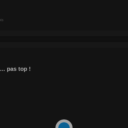
ois
... pas top !