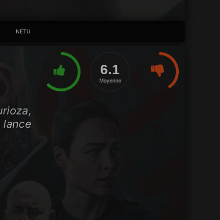
NETU
6.1
Moyenne
rioza,
 lance