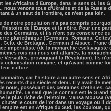
t les Africains d'Europe, dans le sens où les G
c., nous venons tous d'Ukraine et de la Russie 
ant à un saut de frontière, ce n'est pas loin.
e de notre population n'a pas compris pourquoi 
'histoire de l'Europe et la nôtre. Pour une par
 des Germains, et ils n'ont pas conscience qu'à
erre pluriethnique (Germains, Romains, Celt
, Celte de Bretagne, Germain d'Alsace, Franc 
ce impérialiste (de la monarchie esclavagiste d
 mêmes rois qui nous ont affamés, la monarchie
e Versailles, provoquant la Révolution). Ils n'o
c la colonisation romaine, et qu'avant comme f
 leur culture.
e connaître, car l'histoire a un autre sens en Af
ès récents d'un siècle et demi. Il y avait de m
de nous, possédant des centaines d'ethnies, ca
'humanité. Le seul que je connais est le Grand Ma
me le plus riche de l'Histoire, Mansa Moussa (v
chuter le cours de l'or dans un voyage où il do
d empire est en Afrique du Sud, les Zoulous, qu