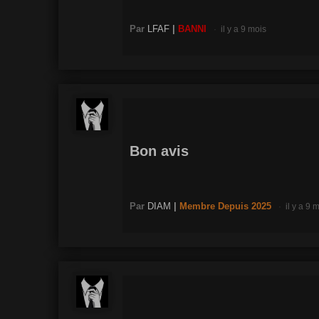
Par
LFAF
|
BANNI
il y a 9 mois
Bon avis
Par
DIAM
|
Membre
Depuis 2025
il y a 9 