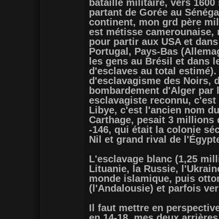
bataille militaire, vers 160
partant de Gorée au Sénégal
continent, mon grd père mil
est métisse camerounaise, m
pour partir aux USA et dans 
Portugal, Pays-Bas (Allemag
les gens au Brésil et dans l
d'esclaves au total estimé).
d'esclavagisme des Noirs, d
bombardement d'Alger par le
esclavagiste reconnu, c'est 
Libye, c'est l'ancien nom du
Carthage, pesait 3 millions
-146, qui était la colonie s
Nil et grand rival de l'Égyp
L'esclavage blanc (1,25 mill
Lituanie, la Russie, l'Ukrai
monde islamique, puis otto
(l'Andalousie) et parfois vers
Il faut mettre en perspectiv
en 14-18, mes deux arrières 