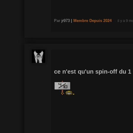
Par
jr973
|
Membre
Depuis 2024
il y a 9 m
ce n'est qu'un spin-off du 1 