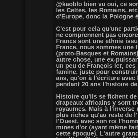
@kaoblo bien vu oui, ce son
les Celtes, les Romains, et
d'Europe, donc la Pologne ét
C'est pour cela qu'une parti
ne comprennent pas encore l
Francs sont une ethnie issue
France, nous sommes une t
(proto-Basques et Romains)
autre chose, une ex-puissan
un peu de François Ier, ces
famine, juste pour construir
ans, qu'on à l'écriture ave
pendant 20 ans l'histoire de
Histoire qu'ils se fichent d
drapeaux africains y sont tr
royaumes. Mais à l'inverse 
plus riches qu'au reste de l
l'Ouest, avec son roi l'hom
mines d'or (ayant même fait 
cette époque). L'autre gran