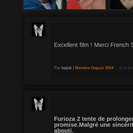
Excellent film ! Merci French 
Par
batjok
|
Membre
Depuis 2024
il y a 9 
Furioza 2 tente de prolonger
promise.Malgré une sincérité
abouti.