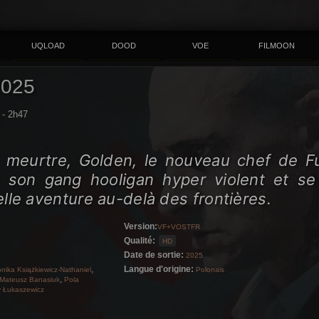
UQLOAD
DOOD
VOE
FILMOON
2025
- 2h47
n meurtre, Golden, le nouveau chef de Fu
 son gang hooligan hyper violent et se
le aventure au-delà des frontières.
Version:
VF+VOSTFR
Qualité:
HD
Date de sortie:
2025
,
Langue d'origine:
nika Książkiewicz-Nathaniel
Polonais
,
Mateusz Banasiuk
Pola
 Łukaszewicz