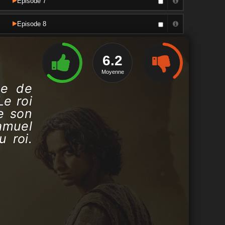
Episode 7
Episode 8
6.2
Moyenne
ue de
Le roi
de son
Samuel
 roi.
.