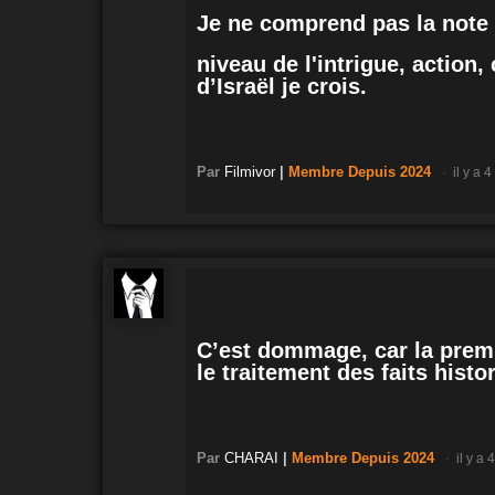
Je ne comprend pas la note d
niveau de l'intrigue, action
d’Israël je crois.
Par
Filmivor
|
Membre
Depuis 2024
il y a 
C’est dommage, car la premi
le traitement des faits hist
Par
CHARAI
|
Membre
Depuis 2024
il y a 