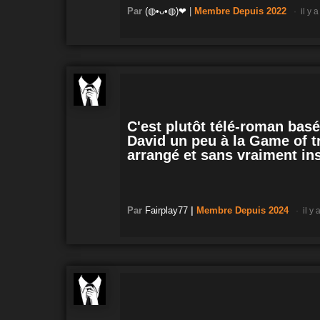
Par
(◍•ᴗ•◍)❤
|
Membre
Depuis 2022
il y 
C'est plutôt télé-roman basé
David un peu à la Game of tr
arrangé et sans vraiment ins
Par
Fairplay77
|
Membre
Depuis 2024
il y