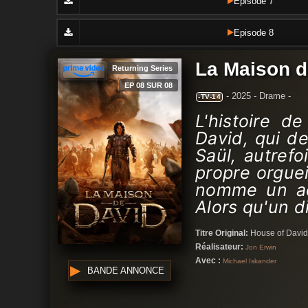
Episode 7
Episode 8
La Maison d
Returning Series
EP 08 SUR 08
-
2025 -
Drame
-
-TV-14
L'histoire d
David, qui dev
Saül, autrefo
propre orguei
nomme un ad
Alors qu'un d
Titre Original:
House of David
Réalisateur:
Jon Erwin
Avec :
Michael Iskander
BANDE ANNONCE