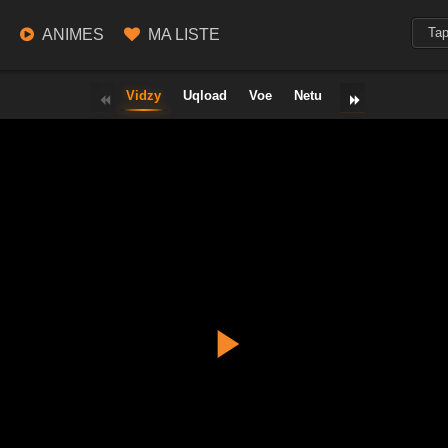
ANIMES
MA LISTE
Vidzy
Uqload
Voe
Netu