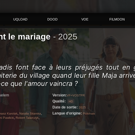
UQLOAD
DOOD
VOE
FILMOON
nt le mariage
-
2025
adis font face à leurs préjugés tout en 
aiterie du village quand leur fille Maja arri
-ce que l'amour vaincra ?
selem
Version:
VF+VOSTFR
Qualité:
HD
Date de sortie:
2025
,
,
Langue d'origine:
masz Karolak
Natalia Sitarska
Polonais
,
,
i Pawlicki
Robert Talarczyk