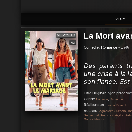
VIDZY
La Mort ava
VF+VOSTFR
HD
Comédie
,
Romance
- 1h46
Des parents tr
une crise à la l
son fiancé. Est
Titre Original:
Zgon przed we
Genre:
,
Comédie
Romance
Réalisateur:
Tomasz Konecki
Acteurs:
,
Agnieszka Suchora
To
,
,
Gamou Fall
Paulina Gałązka
Anton
Monica Mariotti