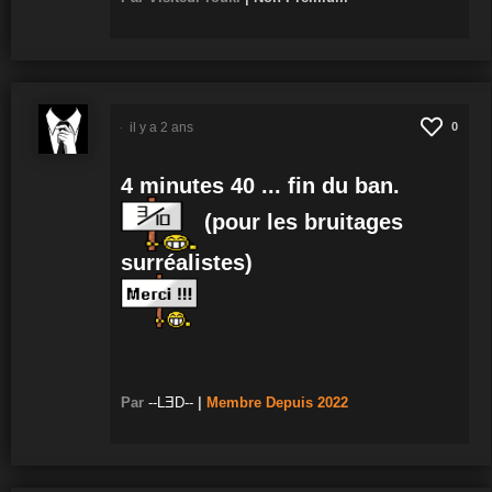
il y a 2 ans
0
4 minutes 40 ... fin du ban.
(pour les bruitages
surréalistes)
Par
--LƎD--
|
Membre
Depuis 2022