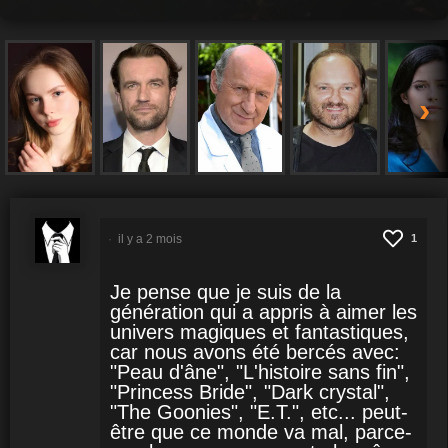
›
il y a 2 mois
1
Je pense que je suis de la
génération qui a appris à aimer les
univers magiques et fantastiques,
car nous avons été bercés avec:
"Peau d'âne", "L'histoire sans fin",
"Princess Bride", "Dark crystal",
"The Goonies", "E.T.", etc... peut-
être que ce monde va mal, parce-