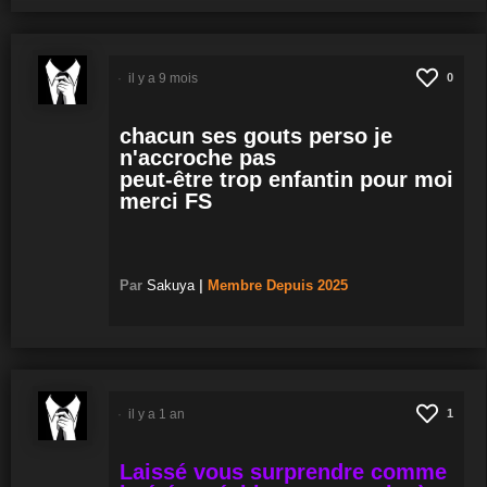
il y a 9 mois
0
chacun ses gouts perso je
n'accroche pas
peut-être trop enfantin pour moi
merci FS
Par
Sakuya
|
Membre
Depuis 2025
il y a 1 an
1
Laissé vous surprendre comme