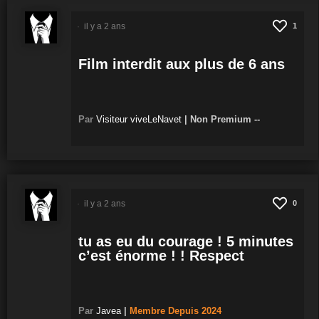
il y a 2 ans
1
Film interdit aux plus de 6 ans
Par
Visiteur viveLeNavet
|
Non Premium
--
il y a 2 ans
0
tu as eu du courage ! 5 minutes
c’est énorme ! ! Respect
Par
Javea
|
Membre
Depuis 2024