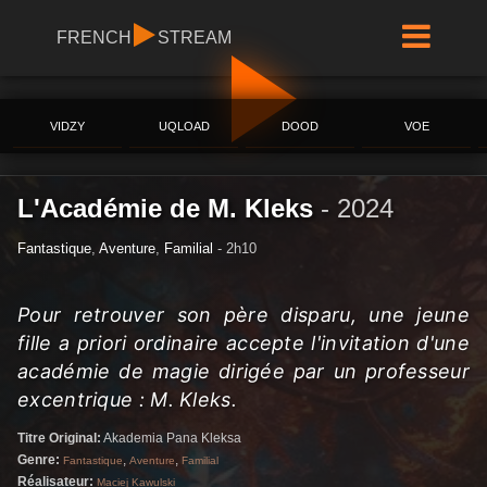
FRENCH
STREAM
VIDZY
UQLOAD
DOOD
VOE
L'Académie de M. Kleks
-
2024
Fantastique
,
Aventure
,
Familial
- 2h10
Pour retrouver son père disparu, une jeune
fille a priori ordinaire accepte l'invitation d'une
académie de magie dirigée par un professeur
excentrique : M. Kleks.
Titre Original:
Akademia Pana Kleksa
Genre:
,
,
Fantastique
Aventure
Familial
Réalisateur:
Maciej Kawulski