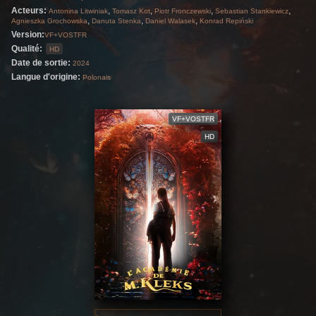
Acteurs:
,
,
,
,
Antonina Litwiniak
Tomasz Kot
Piotr Fronczewski
Sebastian Stankiewicz
,
,
,
Agnieszka Grochowska
Danuta Stenka
Daniel Walasek
Konrad Repiński
Version:
VF+VOSTFR
Qualité:
HD
Date de sortie:
2024
Langue d'origine:
Polonais
VF+VOSTFR
HD