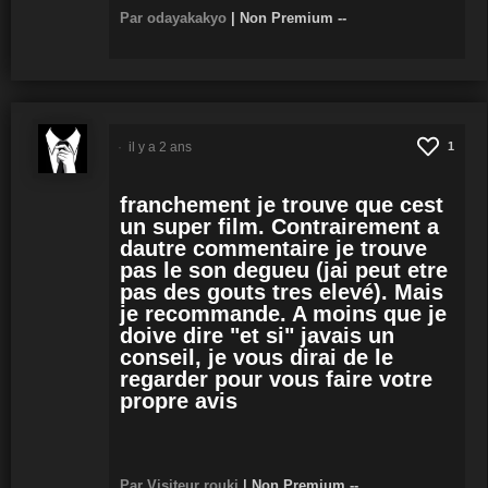
Par odayakakyo
|
Non Premium
--
il y a 2 ans
1
franchement je trouve que cest
un super film. Contrairement a
dautre commentaire je trouve
pas le son degueu (jai peut etre
pas des gouts tres elevé). Mais
je recommande. A moins que je
doive dire "et si" javais un
conseil, je vous dirai de le
regarder pour vous faire votre
propre avis
Par Visiteur rouki
|
Non Premium
--