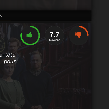
TU
7.7
Moyenne
e-tête
e pour