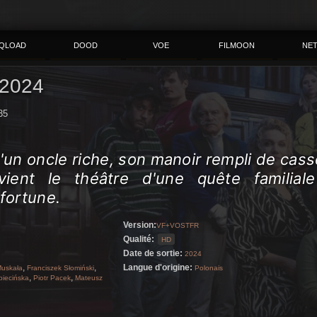
QLOAD
DOOD
VOE
FILMOON
NE
2024
35
'un oncle riche, son manoir rempli de cass
ient le théâtre d'une quête familial
 fortune.
Version:
VF+VOSTFR
Qualité:
HD
Date de sortie:
2024
,
,
Langue d'origine:
Muskała
Franciszek Słomiński
Polonais
,
,
piecińska
Piotr Pacek
Mateusz