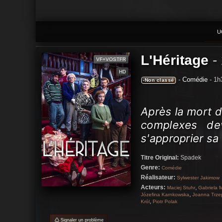
U
L'Héritage
-
VF+VOSTFR
HD
-
Comédie
- 1h
-Non classé
Après la mort d
complexes dev
s'approprier sa
Titre Original:
Spadek
Genre:
Comédie
Réalisateur:
Sylwester Jakimow
Acteurs:
,
Maciej Stuhr
Gabriela 
,
Józefina Karnkowska
Joanna Trze
,
Król
Piotr Polak
Signaler un problème