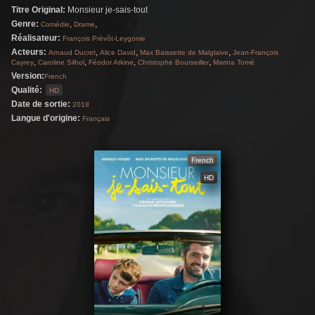
Titre Original:
Monsieur je-sais-tout
s'épauler pour avoir une vie meilleure.
Genre:
,
,
Comédie
Drame
Réalisateur:
François Prévôt-Leygonie
Acteurs:
,
,
,
Arnaud Ducret
Alice David
Max Baissette de Malglaive
Jean-François
,
,
,
,
Cayrey
Caroline Silhol
Féodor Atkine
Christophe Bourseiller
Marina Tomé
Version:
French
Qualité:
HD
Date de sortie:
2018
Langue d'origine:
Français
French
HD