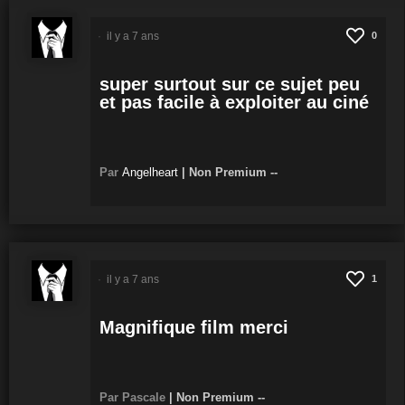
il y a 7 ans
0
super surtout sur ce sujet peu
et pas facile à exploiter au ciné
Par
Angelheart
|
Non Premium
--
il y a 7 ans
1
Magnifique film merci
Par Pascale
|
Non Premium
--