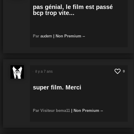
pas génial, le film est passé
bcp trop vite...
Par
audem
|
Non Premium
--
il y a 7 ans
0
super film. Merci
Par Visiteur bema11
|
Non Premium
--