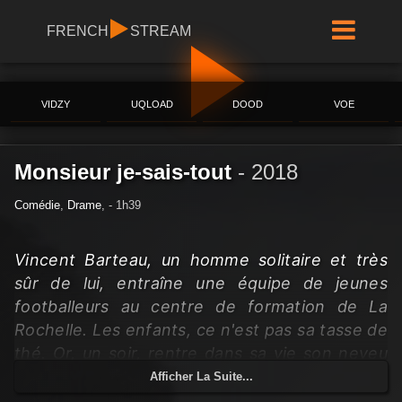
FRENCH
STREAM
VIDZY
UQLOAD
DOOD
VOE
Monsieur je-sais-tout
-
2018
Comédie
,
Drame
,
- 1h39
Vincent Barteau, un homme solitaire et très
sûr de lui, entraîne une équipe de jeunes
footballeurs au centre de formation de La
Rochelle. Les enfants, ce n'est pas sa tasse de
thé. Or, un soir, rentre dans sa vie son neveu
Léonard, atteint du syndrome d'Asperger. Ils
Afficher La Suite...
vont d'abord se jauger, se fuir, avant de