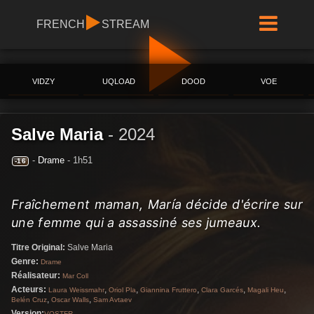
FRENCH
STREAM
VIDZY
UQLOAD
DOOD
VOE
Salve Maria
-
2024
-
Drame
- 1h51
-16
Fraîchement maman, María décide d'écrire sur
une femme qui a assassiné ses jumeaux.
Titre Original:
Salve Maria
Genre:
Drame
Réalisateur:
Mar Coll
Acteurs:
,
,
,
,
,
Laura Weissmahr
Oriol Pla
Giannina Fruttero
Clara Garcés
Magali Heu
,
,
Belén Cruz
Oscar Walls
Sam Avtaev
Version:
VOSTFR