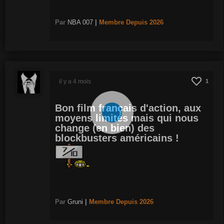
Par
NBA 007
|
Membre
Depuis 2026
il y a 4 mois
1
Bon film français d'action, aux
moyens limités mais qui nous
change (en bien) des
blockbusters américains !
Par
Gruni
|
Membre
Depuis 2026