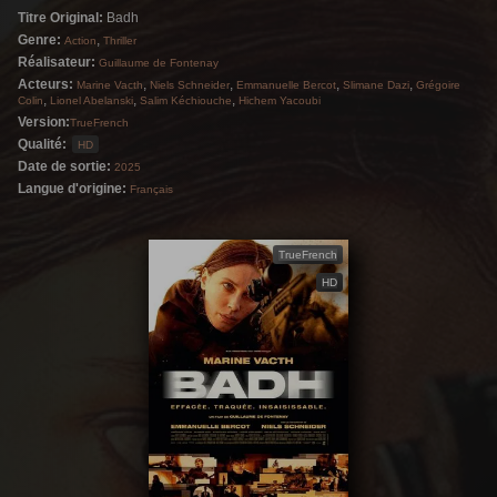
Titre Original:
Badh
vengeance et de trahison où les règles ont
Genre:
,
Action
Thriller
changé.
Réalisateur:
Guillaume de Fontenay
Acteurs:
,
,
,
,
Marine Vacth
Niels Schneider
Emmanuelle Bercot
Slimane Dazi
Grégoire
,
,
,
Colin
Lionel Abelanski
Salim Kéchiouche
Hichem Yacoubi
Version:
TrueFrench
Qualité:
HD
Date de sortie:
2025
Langue d'origine:
Français
TrueFrench
HD