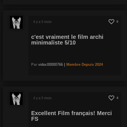
il y a 5 mois
0
c'est vraiment le film archi
minimaliste 5/10
Par
vidoc00000766
|
Membre
Depuis 2024
il y a 5 mois
4
Excellent Film français! Merci
FS