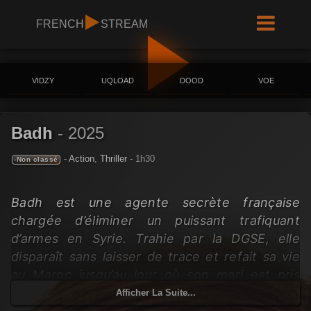
FRENCH
STREAM
VIDZY
UQLOAD
DOOD
VOE
Badh
-
2025
-
Action
,
Thriller
- 1h30
-Non classé
Badh est une agente secrète française
chargée d’éliminer un puissant trafiquant
d’armes en Syrie. Trahie par la DGSE, elle
disparaît sans laisser de trace et refait sa vie
au Maroc jusqu’au jour où son mari est pris
pour cible. Rattrapée par son passé, BADH se
Afficher La Suite...
retrouve entrainée dans un jeu mortel de