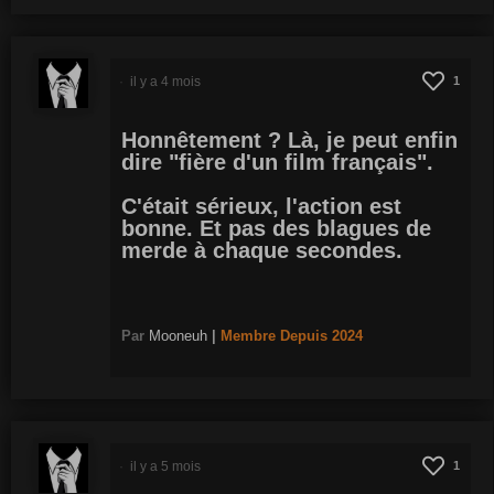
il y a 4 mois
1
Honnêtement ? Là, je peut enfin
dire "fière d'un film français".
C'était sérieux, l'action est
bonne. Et pas des blagues de
merde à chaque secondes.
Par
Mooneuh
|
Membre
Depuis 2024
il y a 5 mois
1