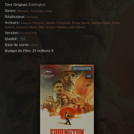
Titre Original:
Eddington
Genre:
,
,
Western
Comédie
Crime
Réalisateur:
Ari Aster
Acteurs:
,
,
,
,
Joaquin Phoenix
Deirdre O'Connell
Emma Stone
Micheal Ward
Pedro
,
,
,
Pascal
Cameron Mann
Matt Gomez Hidaka
Luke Grimes
Version:
VF+VOSTFR
Qualité:
HD
Date de sortie:
2025
Budget du Film: 25 millions $
VF+VOSTFR
HD