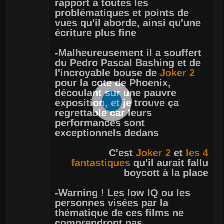
rapport à toutes les
problématiques et points de
vues qu'il aborde, ainsi qu'une
écriture plus fine
-Malheureusement il a souffert
du Pedro Pascal Bashing et de
l'incroyable bouse de
Joker 2
pour la cote de Phoenix,
découlant sur une pauvre
exposition, et je trouve ça
regrettable car leurs
performances sont
exceptionnels dedans
C'est
Joker 2
et
les 4
fantastiques
qu'il aurait fallu
boycott à la place
-Warning ! Les low IQ ou les
personnes visées par la
thématique de ces films ne
comprendront pas