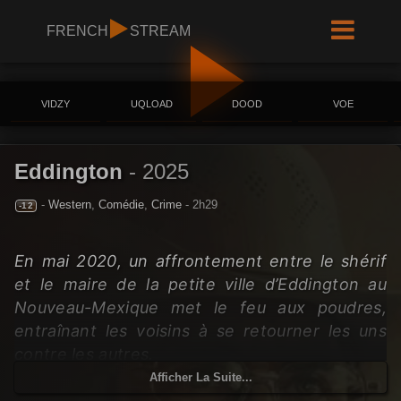
FRENCH
STREAM
VIDZY
UQLOAD
DOOD
VOE
Eddington
-
2025
-
Western
,
Comédie
,
Crime
- 2h29
-12
En mai 2020, un affrontement entre le shérif
et le maire de la petite ville d’Eddington au
Nouveau-Mexique met le feu aux poudres,
entraînant les voisins à se retourner les uns
contre les autres.
Afficher La Suite...