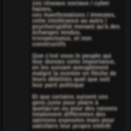
ces réseaux sociaux / cyber
haines,
ces manifestations / émeutes,
cette intolérance au autre /
psychorigidité menant qu'à des
échanges tendus,
irrespectueux, et non
constructifs
Que c'est vous le peuple qui
leur donnez cette importance,
en les suivant aveuglément
malgré la montée en flèche de
leurs débilités quel que soit
leur parti politique
Et que certains suivent ces
gens juste pour plaire à
quelqu'un ou pour des raisons
totalement différentes des
opinions exposées mais pour
satisfaire leur propre intérêt