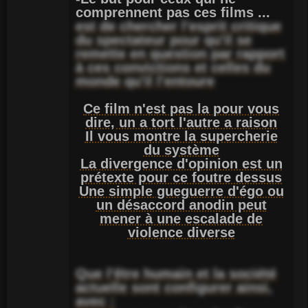
comprennent pas ces films ...
est de chercher l'esprit critique
du spectateur pour qu'il se
remette en question par rapport
à ces convictions et celles du
monde qu'il l'entoure
Ce film n'est pas la pour vous
dire, un a tort l'autre a raison
Il vous montre la supercherie
du système
La divergence d'opinion est un
prétexte pour ce foutre dessus
Une simple gueguerre d'égo ou
un désaccord anodin peut
mener à une escalade de
violence diverse
Que l'être humain et la société
actuelle sont configurer ainsi,
avec :