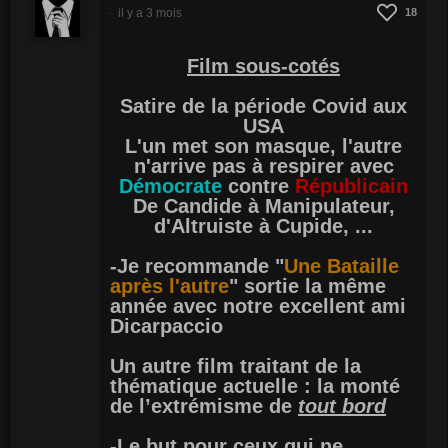
il y a 3 mois
18
Film sous-cotés
Satire de la période Covid aux
USA
L'un met son masque, l'autre
n'arrive pas à respirer avec
Démocrate
contre
Républicain
De Candide à Manipulateur,
d'Altruiste à Cupide, ...
-Je recommande "
Une Bataille
après l'autre
" sortie la même
année avec notre excellent ami
Dicarpaccio
Un autre film traitant de la
thématique actuelle : la monté
de l’extrémisme de
tout bord
-Le but pour ceux qui ne