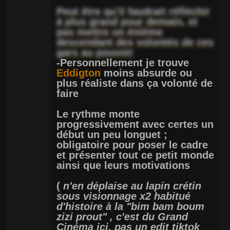
Peut être qu'il faudrait réfléchir
à plus grand pour demain, et
pas mettre un énième
descendant des volontés de ces
gars au pouvoir
-Personnellement je trouve
Eddigton
moins absurde ou
plus réaliste dans ça volonté de
faire
Le rythme monte
progressivement avec certes un
début un peu longuet ;
obligatoire pour poser le cadre
et présenter tout ce petit monde
ainsi que leurs motivations
(
n'en déplaise au lapin crétin
sous visionnage x2 habitué
d'histoire à la "bim bam boum
zizi prout" , c'est du Grand
Cinéma ici, pas un edit tiktok