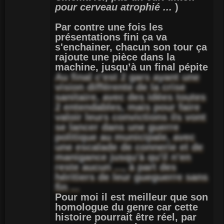
pour cerveau atrophié ...
)
Par contre une fois les
présentations fini ça va
s'enchainer, chacun son tour ça
rajoute une pièce dans la
machine, jusqu’à un final pépite
Au final c'est 2 gars ayant une
vision différente de la crise
sanitaire, avec des idées toutes
2 entendables, mais pour faire
valoir leurs convictions ils vont
se lancer dans une guerre
politique au municipale, avec
une escalade de connerie et de
manigance jusqu'à qu'il n'en
reste aucun ..., à part des
héritiers de leur gueguerre sans
fin ...
Pour moi il est meilleur que son
homologue du genre car cette
histoire pourrait être réel, par