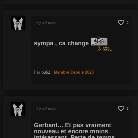
il y a 2 mois
0
sympa , ca change
Par
bu61
|
Membre
Depuis 2023
il y a 2 mois
2
Gerbant... Et pas vraiment
nouveau et encore moins
intéressant. Perte de temps.