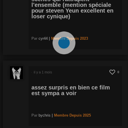
l'ensemble (mention spéciale
pour steven Yeun excellent en
loser cynique)
Par
cyr44
|
Membre
Depuis 2023
il y a 1 mois
0
assez surpris en bien ce film
est sympa a voir
Par
bychris
|
Membre
Depuis 2025