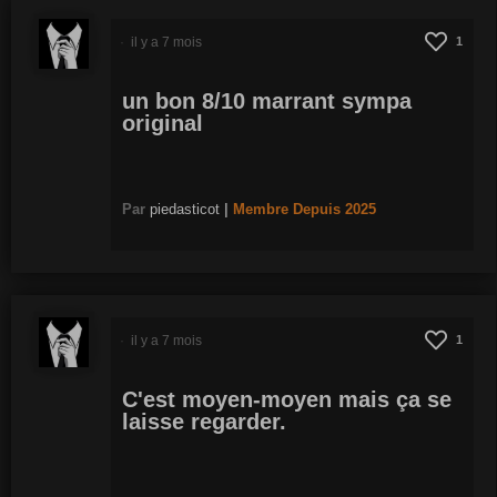
il y a 7 mois
1
un bon 8/10 marrant sympa
original
Par
piedasticot
|
Membre
Depuis 2025
il y a 7 mois
1
C'est moyen-moyen mais ça se
laisse regarder.