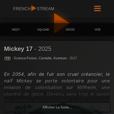
FRENCH
STREAM
VIDZY
UQLOAD
DOOD
VOE
Mickey 17
-
2025
-
Science-Fiction
,
Comédie
,
Aventure
- 2h17
-12
En 2054, afin de fuir son cruel créancier, le
naïf Mickey se porte volontaire pour une
mission de colonisation sur Niflheim, une
planète de glace. Devenu sans trop le savoir
un ouvrier "consommable", il est régénéré
chaque fois qu'il meurt lors des missions les
Afficher La Suite...
plus dangereuses imposées par l'ex-sénateur