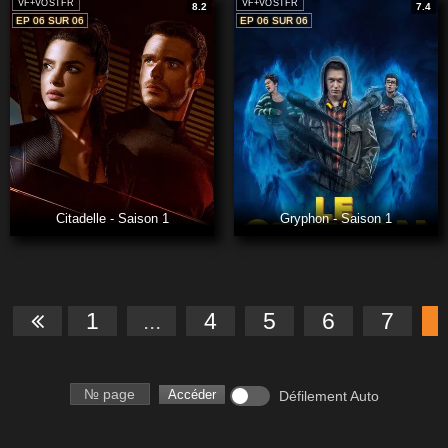
VF+VOSTFR
VF+VOSTFR
8.2
7.4
EP 06 SUR 06
EP 06 SUR 06
Citadelle - Saison 1
Gryphon - Saison 1
1
...
4
5
6
7
Numéro de page
Accéder
Défilement Auto