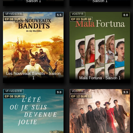
Saison 1
Saison 1
VF+VOSTFR
VOSTFR
5.5
0.0
EP 08 SUR 08
EP 03 SUR 08
Les Nouveaux Bandits - Saison
1
Mala Fortuna - Saison 1
VF+VOSTFR
VOSTFR
9.0
9.3
EP 08 SUR 08
EP 12 SUR 12