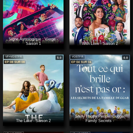
Signe Astrologique : Vierge -
Saison 1
With Love - Saison 2
VF+VOSTFR
VOSTFR
5.0
0.0
EP 08 SUR 08
EP 04 SUR 04
Shiny Happy People: Duggar
The Lake - Saison 2
Family Secrets -