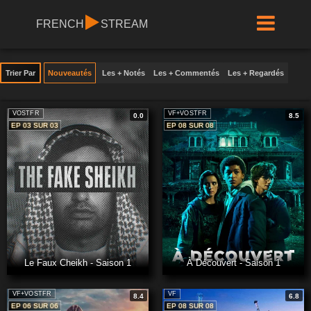
FRENCH
STREAM
Trier Par
Nouveautés
Les + Notés
Les + Commentés
Les + Regardés
VOSTFR
VF+VOSTFR
0.0
8.5
EP 03 SUR 03
EP 08 SUR 08
Le Faux Cheikh - Saison 1
À Découvert - Saison 1
VF+VOSTFR
VF
8.4
6.8
EP 06 SUR 06
EP 08 SUR 08