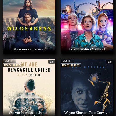
Wilderness - Saison 1
Killer Coaster - Saison 1
VOSTFR
VOSTFR
0.0
0.0
EP 04 SUR 04
EP 03 SUR 03
We Are Newcastle United -
Wayne Shorter: Zero Gravity -