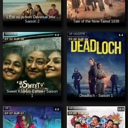
L'Été où je suis Devenue jolie -
Saison 2
Tale of the Nine-Tailed 1938
VOSTFR
VF+VOSTFR
0.0
6.4
EP 02 SUR 08
EP 08 SUR 08
Sweet Kaaram Coffee - Saison
1
Deadloch - Saison 1
VF
VF+VOSTFR
4.6
10.0
EP 07 SUR 07
EP 06 SUR 06