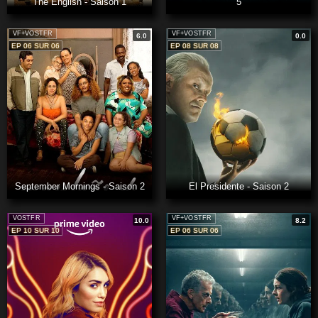
The English - Saison 1
5
VF+VOSTFR
VF+VOSTFR
6.0
0.0
EP 06 SUR 06
EP 08 SUR 08
September Mornings - Saison 2
El Presidente - Saison 2
VOSTFR
VF+VOSTFR
10.0
8.2
EP 10 SUR 10
EP 06 SUR 06