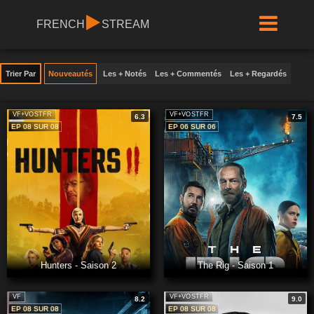
FRENCH
STREAM
Trier Par
Nouveautés
Les + Notés
Les + Commentés
Les + Regardés
VF+VOSTFR
VF+VOSTFR
6.3
7.5
EP 08 SUR 08
EP 06 SUR 06
Hunters - Saison 2
The Rig - Saison 1
VF
VF+VOSTFR
8.2
9.0
EP 08 SUR 08
EP 08 SUR 08