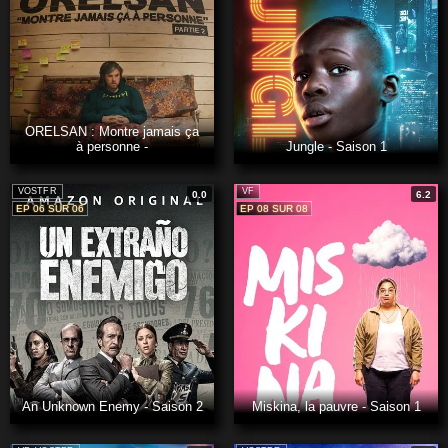
ORELSAN : Montre jamais ça
à personne -
Jungle - Saison 1
VOSTFR
VF
0.0
6.2
EP 06 SUR 06
EP 08 SUR 08
An Unknown Enemy - Saison 2
Miskina, la pauvre - Saison 1