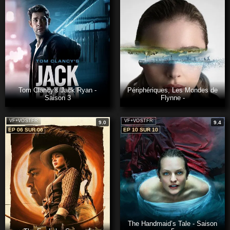
Tom Clancy's Jack Ryan -
Périphériques, Les Mondes de
Saison 3
Flynne -
VF+VOSTFR
VF+VOSTFR
9.0
9.4
EP 06 SUR 06
EP 10 SUR 10
The Handmaid’s Tale - Saison