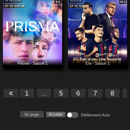
VF+VOSTFR
VOSTFR
8.9
10.0
EP 08 SUR 08
EP 05 SUR 05
FC Barcelona: Une Nouvelle
Prisme - Saison 1
Ère - Saison 1
1
...
5
6
7
8
Numéro de page
Accéder
Défilement Auto